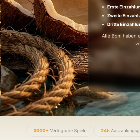
Erste Einzahlu
Zweite Einzahl
Dritte Einzahlu
Alle Boni haben 
ve
3000+
Verfügbare Spiele
24h
Auszahlungsge