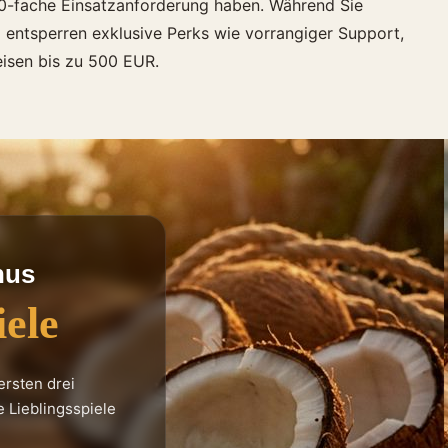
30-fache Einsatzanforderung haben. Während Sie
nd entsperren exklusive Perks wie vorrangiger Support,
eisen bis zu 500 EUR.
nus
iele
ersten drei
 Lieblingsspiele