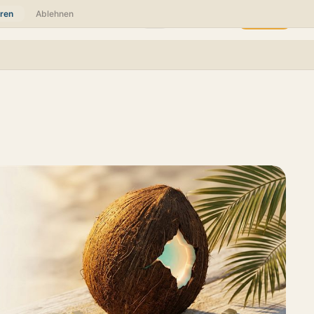
ren
Ablehnen
DE
Anmelden
Spielen
▾