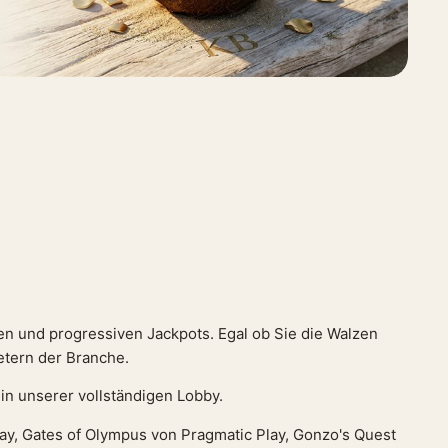
len und progressiven Jackpots. Egal ob Sie die Walzen
etern der Branche.
in unserer vollständigen Lobby.
ay, Gates of Olympus von Pragmatic Play, Gonzo's Quest