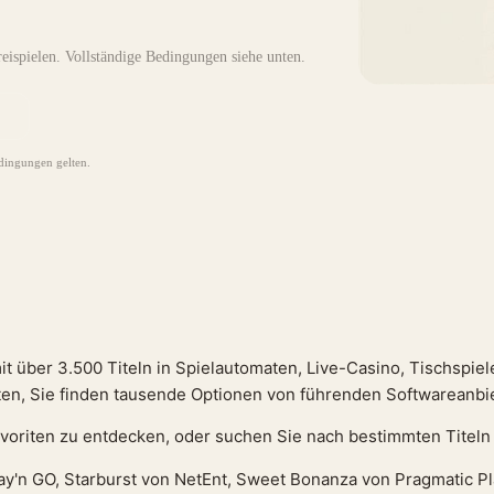
ispielen. Vollständige Bedingungen siehe unten.
dingungen gelten.
t über 3.500 Titeln in Spielautomaten, Live-Casino, Tischspie
ten, Sie finden tausende Optionen von führenden Softwareanbi
avoriten zu entdecken, oder suchen Sie nach bestimmten Titeln 
ay'n GO, Starburst von NetEnt, Sweet Bonanza von Pragmatic Pl