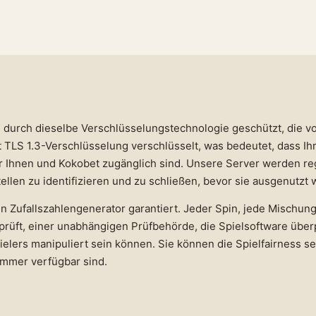
d durch dieselbe Verschlüsselungstechnologie geschützt, die 
TLS 1.3-Verschlüsselung verschlüsselt, was bedeutet, dass Ihr
r Ihnen und Kokobet zugänglich sind. Unsere Server werden re
llen zu identifizieren und zu schließen, bevor sie ausgenutzt
en Zufallszahlengenerator garantiert. Jeder Spin, jede Mischun
üft, einer unabhängigen Prüfbehörde, die Spielsoftware überp
elers manipuliert sein können. Sie können die Spielfairness se
immer verfügbar sind.