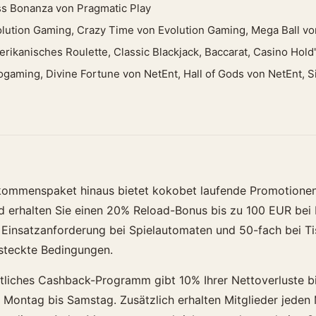
ss Bonanza von Pragmatic Play
lution Gaming, Crazy Time von Evolution Gaming, Mega Ball von 
rikanisches Roulette, Classic Blackjack, Baccarat, Casino Hol
gaming, Divine Fortune von NetEnt, Hall of Gods von NetEnt, 
kommenspaket hinaus bietet kokobet laufende Promotionen
d erhalten Sie einen 20% Reload-Bonus bis zu 100 EUR bei 
 Einsatzanforderung bei Spielautomaten und 50-fach bei Ti
rsteckte Bedingungen.
liches Cashback-Programm gibt 10% Ihrer Nettoverluste b
 Montag bis Samstag. Zusätzlich erhalten Mitglieder jeden