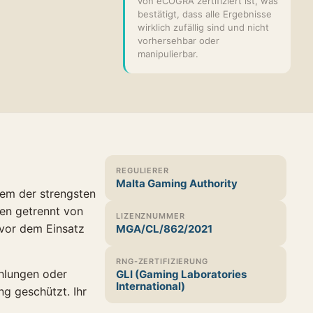
von eCOGRA zertifiziert ist, was
bestätigt, dass alle Ergebnisse
wirklich zufällig sind und nicht
vorhersehbar oder
manipulierbar.
REGULIERER
Malta Gaming Authority
nem der strengsten
ten getrennt von
LIZENZNUMMER
 vor dem Einsatz
MGA/CL/862/2021
RNG-ZERTIFIZIERUNG
hlungen oder
GLI (Gaming Laboratories
International)
ng geschützt. Ihr