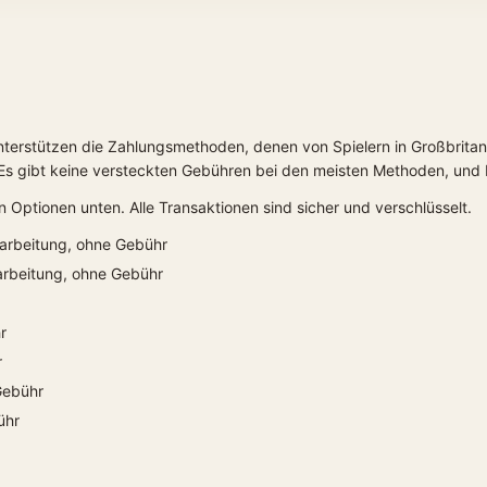
terstützen die Zahlungsmethoden, denen von Spielern in Großbritann
. Es gibt keine versteckten Gebühren bei den meisten Methoden, und
 Optionen unten. Alle Transaktionen sind sicher und verschlüsselt.
erarbeitung, ohne Gebühr
rarbeitung, ohne Gebühr
r
r
Gebühr
ühr