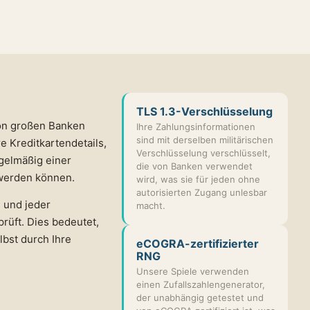
TLS 1.3-Verschlüsselung
von großen Banken
Ihre Zahlungsinformationen
sind mit derselben militärischen
e Kreditkartendetails,
Verschlüsselung verschlüsselt,
gelmäßig einer
die von Banken verwendet
 werden können.
wird, was sie für jeden ohne
autorisierten Zugang unlesbar
g und jeder
macht.
rüft. Dies bedeutet,
lbst durch Ihre
eCOGRA-zertifizierter
RNG
Unsere Spiele verwenden
einen Zufallszahlengenerator,
der unabhängig getestet und