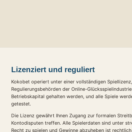
Lizenziert und reguliert
Kokobet operiert unter einer vollständigen Spiellizen
Regulierungsbehörden der Online-Glücksspielindustrie
Betriebskapital gehalten werden, und alle Spiele werd
getestet.
Die Lizenz gewährt Ihnen Zugang zur formalen Streit
Kontodisputen treffen. Alle Spielerdaten sind unter s
Recht zu spielen und Gewinne abzuheben ist rechtlich