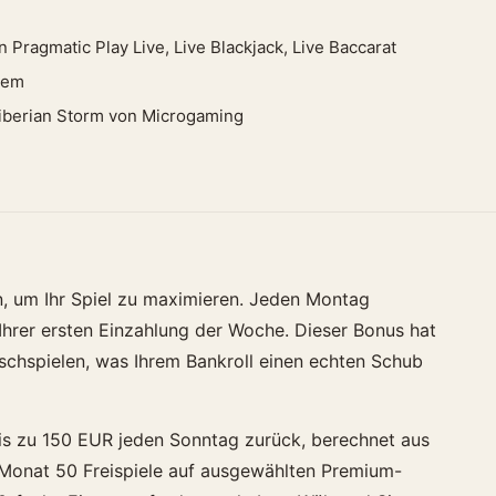
Pragmatic Play Live, Live Blackjack, Live Baccarat
d'em
Siberian Storm von Microgaming
, um Ihr Spiel zu maximieren. Jeden Montag
Ihrer ersten Einzahlung der Woche. Dieser Bonus hat
schspielen, was Ihrem Bankroll einen echten Schub
is zu 150 EUR jeden Sonntag zurück, berechnet aus
 Monat 50 Freispiele auf ausgewählten Premium-