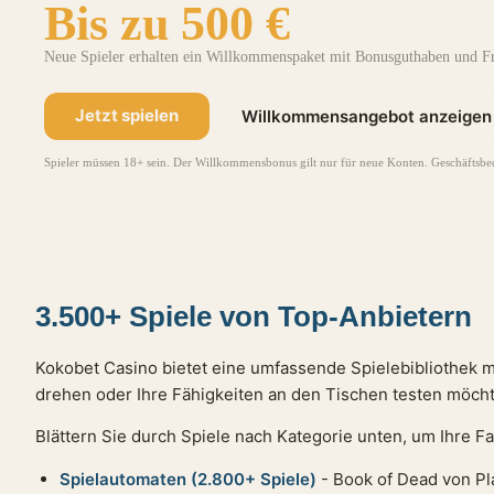
Bis zu 500 €
Neue Spieler erhalten ein Willkommenspaket mit Bonusguthaben und Fre
Jetzt spielen
Willkommensangebot anzeigen
Spieler müssen 18+ sein. Der Willkommensbonus gilt nur für neue Konten. Geschäftsbe
3.500+ Spiele von Top-Anbietern
Kokobet Casino bietet eine umfassende Spielebibliothek mi
drehen oder Ihre Fähigkeiten an den Tischen testen möch
Blättern Sie durch Spiele nach Kategorie unten, um Ihre F
Spielautomaten (2.800+ Spiele)
- Book of Dead von Pl