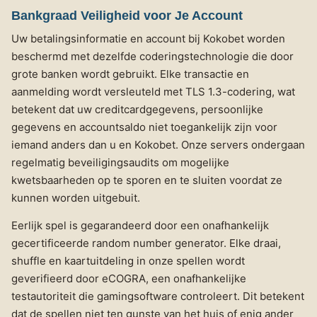
Bankgraad Veiligheid voor Je Account
Uw betalingsinformatie en account bij Kokobet worden
beschermd met dezelfde coderingstechnologie die door
grote banken wordt gebruikt. Elke transactie en
aanmelding wordt versleuteld met TLS 1.3-codering, wat
betekent dat uw creditcardgegevens, persoonlijke
gegevens en accountsaldo niet toegankelijk zijn voor
iemand anders dan u en Kokobet. Onze servers ondergaan
regelmatig beveiligingsaudits om mogelijke
kwetsbaarheden op te sporen en te sluiten voordat ze
kunnen worden uitgebuit.
Eerlijk spel is gegarandeerd door een onafhankelijk
gecertificeerde random number generator. Elke draai,
shuffle en kaartuitdeling in onze spellen wordt
geverifieerd door eCOGRA, een onafhankelijke
testautoriteit die gamingsoftware controleert. Dit betekent
dat de spellen niet ten gunste van het huis of enig ander