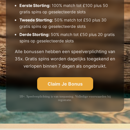
Eerste Storting:
100% match tot £100 plus 50
gratis spins op geselecteerde slots
Tweede Storting:
50% match tot £50 plus 30
gratis spins op geselecteerde slots
Derde Storting:
50% match tot £50 plus 20 gratis
spins op geselecteerde slots
Alle bonussen hebben een speelverplichting van
35x. Gratis spins worden dagelijks toegekend en
verlopen binnen 7 dagen als ongebruikt.
Claim Je Bonus
18+. Speelverplichting is van toepassing. Volledige voorwaarden bij
registratie.