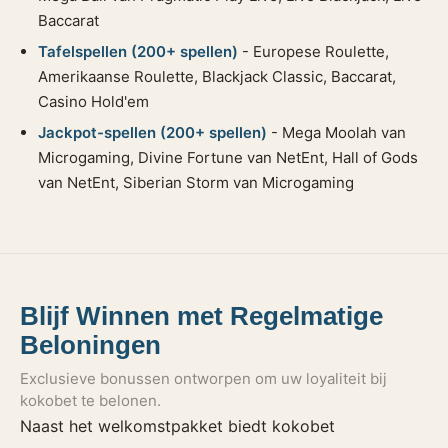
Baccarat
Tafelspellen (200+ spellen)
- Europese Roulette,
Amerikaanse Roulette, Blackjack Classic, Baccarat,
Casino Hold'em
Jackpot-spellen (200+ spellen)
- Mega Moolah van
Microgaming, Divine Fortune van NetEnt, Hall of Gods
van NetEnt, Siberian Storm van Microgaming
Blijf Winnen met Regelmatige
Beloningen
Exclusieve bonussen ontworpen om uw loyaliteit bij
kokobet te belonen.
Naast het welkomstpakket biedt kokobet