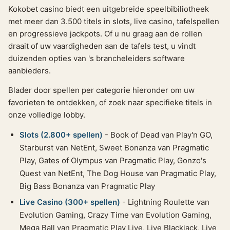
Kokobet casino biedt een uitgebreide speelbibiliotheek
met meer dan 3.500 titels in slots, live casino, tafelspellen
en progressieve jackpots. Of u nu graag aan de rollen
draait of uw vaardigheden aan de tafels test, u vindt
duizenden opties van 's brancheleiders software
aanbieders.
Blader door spellen per categorie hieronder om uw
favorieten te ontdekken, of zoek naar specifieke titels in
onze volledige lobby.
Slots (2.800+ spellen)
- Book of Dead van Play'n GO,
Starburst van NetEnt, Sweet Bonanza van Pragmatic
Play, Gates of Olympus van Pragmatic Play, Gonzo's
Quest van NetEnt, The Dog House van Pragmatic Play,
Big Bass Bonanza van Pragmatic Play
Live Casino (300+ spellen)
- Lightning Roulette van
Evolution Gaming, Crazy Time van Evolution Gaming,
Mega Ball van Pragmatic Play Live, Live Blackjack, Live