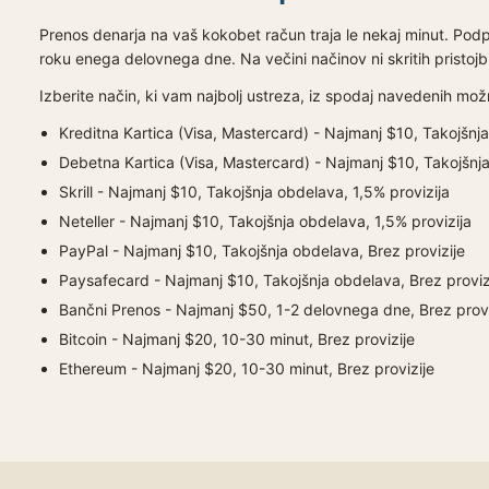
Prenos denarja na vaš kokobet račun traja le nekaj minut. Podpir
roku enega delovnega dne. Na večini načinov ni skritih pristojb
Izberite način, ki vam najbolj ustreza, iz spodaj navedenih možno
Kreditna Kartica (Visa, Mastercard) - Najmanj $10, Takojšnja
Debetna Kartica (Visa, Mastercard) - Najmanj $10, Takojšnja
Skrill - Najmanj $10, Takojšnja obdelava, 1,5% provizija
Neteller - Najmanj $10, Takojšnja obdelava, 1,5% provizija
PayPal - Najmanj $10, Takojšnja obdelava, Brez provizije
Paysafecard - Najmanj $10, Takojšnja obdelava, Brez proviz
Bančni Prenos - Najmanj $50, 1-2 delovnega dne, Brez provi
Bitcoin - Najmanj $20, 10-30 minut, Brez provizije
Ethereum - Najmanj $20, 10-30 minut, Brez provizije