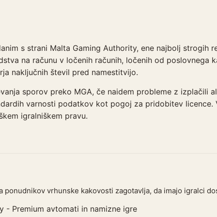
anim s strani Malta Gaming Authority, ene najbolj strogih r
edstva na računu v ločenih računih, ločenih od poslovnega ka
ja naključnih števil pred namestitvijo.
ja sporov preko MGA, če naidem probleme z izplačili ali
andardih varnosti podatkov kot pogoj za pridobitev licence.
eškem igralniškem pravu.
a ponudnikov vrhunske kakovosti zagotavlja, da imajo igralci dos
y - Premium avtomati in namizne igre