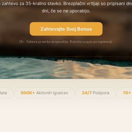
 zahtevo za 35-kratno stavko. Brezplačni vrtljaji so pripisani dn
dni, če se ne uporabijo.
Zahtevajte Svoj Bonus
18+. Zahteva za stavko se uporablja. Podrobni pogoji pri registraciji.
late
500K+
Aktivnih Igralcev
24/7
Podpora
70+