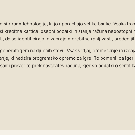
o šifrirano tehnologijo, ki jo uporabljajo velike banke. Vsaka tran
atki kreditne kartice, osebni podatki in stanje računa nedostopn
 da se identificirajo in zaprejo morebitne ranljivosti, preden jih
eneratorjem naključnih števil. Vsak vrtljaj, premešanje in izdaja
nje, ki nadzira programsko opremo za igre. To pomeni, da iger 
o sami preverite prek nastavitev računa, kjer so podatki o sertifik