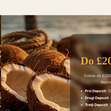
Do £20
Dobite do £200 
depozi
Prvi Depozit:
10
Drugi Depozit:
5
Tretji Depozit:
5