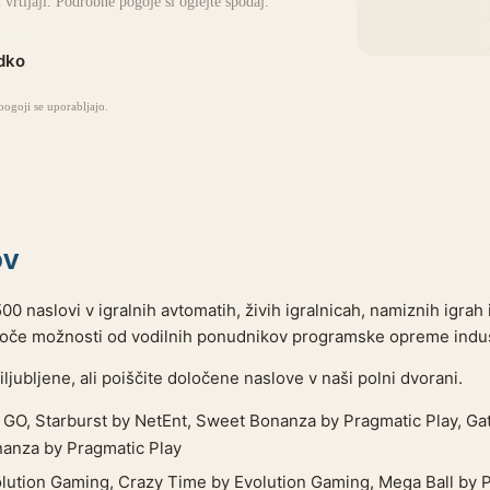
 vrtljaji. Podrobne pogoje si oglejte spodaj.
dko
pogoji se uporabljajo.
ov
 naslovi v igralnih avtomatih, živih igralnicah, namiznih igrah in
 tisoče možnosti od vodilnih ponudnikov programske opreme indus
iljubljene, ali poiščite določene naslove v naši polni dvorani.
 GO, Starburst by NetEnt, Sweet Bonanza by Pragmatic Play, Ga
nanza by Pragmatic Play
lution Gaming, Crazy Time by Evolution Gaming, Mega Ball by Pr