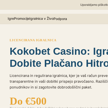
Uporabljamo piškotk
kokobet casino
Igre
Promocije
Igralnica v Živo
Podpora
LICENCIRANA IGRALNICA
Kokobet Casino: Igr
Dobite Plačano Hitr
Licencirana in regulirana igralnica, kjer je vaš račun prev
transparentne in vaši dobitki prispejo pravočasno. Razišči
ponudnikov in si zagotovite dobrodošlični paket.
Do €500