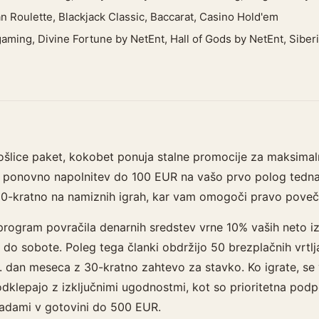
 Roulette, Blackjack Classic, Baccarat, Casino Hold'em
ming, Divine Fortune by NetEnt, Hall of Gods by NetEnt, Sibe
šlice paket, kokobet ponuja stalne promocije za maksimalno
ponovno napolnitev do 100 EUR na vašo prvo polog tedna
50-kratno na namiznih igrah, kar vam omogoči pravo poveča
program povračila denarnih sredstev vrne 10% vaših neto i
 do sobote. Poleg tega članki obdržijo 50 brezplačnih vrtl
1. dan meseca z 30-kratno zahtevo za stavko. Ko igrate, se
dklepajo z izključnimi ugodnostmi, kot so prioritetna podp
gradami v gotovini do 500 EUR.