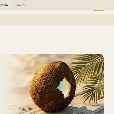
ejmem
Zavrni
SL
Prijava
Igraj
▾